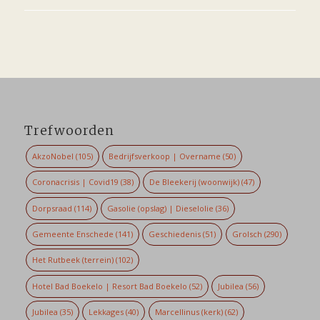
Trefwoorden
AkzoNobel
(105)
Bedrijfsverkoop | Overname
(50)
Coronacrisis | Covid19
(38)
De Bleekerij (woonwijk)
(47)
Dorpsraad
(114)
Gasolie (opslag) | Dieselolie
(36)
Gemeente Enschede
(141)
Geschiedenis
(51)
Grolsch
(290)
Het Rutbeek (terrein)
(102)
Hotel Bad Boekelo | Resort Bad Boekelo
(52)
Jubilea
(56)
Jubilea
(35)
Lekkages
(40)
Marcellinus (kerk)
(62)