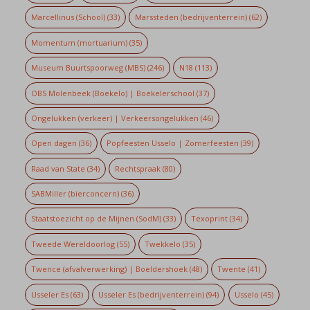
Marcellinus (School)
(33)
Marssteden (bedrijventerrein)
(62)
Momentum (mortuarium)
(35)
Museum Buurtspoorweg (MBS)
(246)
N18
(113)
OBS Molenbeek (Boekelo) | Boekelerschool
(37)
Ongelukken (verkeer) | Verkeersongelukken
(46)
Open dagen
(36)
Popfeesten Usselo | Zomerfeesten
(39)
Raad van State
(34)
Rechtspraak
(80)
SABMiller (bierconcern)
(36)
Staatstoezicht op de Mijnen (SodM)
(33)
Texoprint
(34)
Tweede Wereldoorlog
(55)
Twekkelo
(35)
Twence (afvalverwerking) | Boeldershoek
(48)
Twente
(41)
Usseler Es
(63)
Usseler Es (bedrijventerrein)
(94)
Usselo
(45)