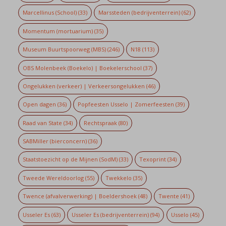
Marcellinus (School)
(33)
Marssteden (bedrijventerrein)
(62)
Momentum (mortuarium)
(35)
Museum Buurtspoorweg (MBS)
(246)
N18
(113)
OBS Molenbeek (Boekelo) | Boekelerschool
(37)
Ongelukken (verkeer) | Verkeersongelukken
(46)
Open dagen
(36)
Popfeesten Usselo | Zomerfeesten
(39)
Raad van State
(34)
Rechtspraak
(80)
SABMiller (bierconcern)
(36)
Staatstoezicht op de Mijnen (SodM)
(33)
Texoprint
(34)
Tweede Wereldoorlog
(55)
Twekkelo
(35)
Twence (afvalverwerking) | Boeldershoek
(48)
Twente
(41)
Usseler Es
(63)
Usseler Es (bedrijventerrein)
(94)
Usselo
(45)