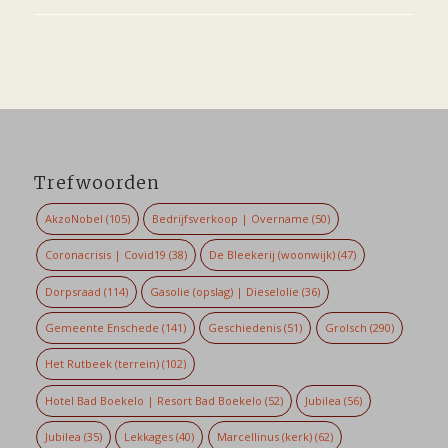
Trefwoorden
AkzoNobel
(105)
Bedrijfsverkoop | Overname
(50)
Coronacrisis | Covid19
(38)
De Bleekerij (woonwijk)
(47)
Dorpsraad
(114)
Gasolie (opslag) | Dieselolie
(36)
Gemeente Enschede
(141)
Geschiedenis
(51)
Grolsch
(290)
Het Rutbeek (terrein)
(102)
Hotel Bad Boekelo | Resort Bad Boekelo
(52)
Jubilea
(56)
Jubilea
(35)
Lekkages
(40)
Marcellinus (kerk)
(62)