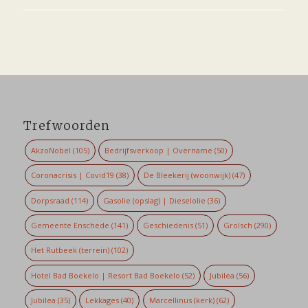
Trefwoorden
AkzoNobel
(105)
Bedrijfsverkoop | Overname
(50)
Coronacrisis | Covid19
(38)
De Bleekerij (woonwijk)
(47)
Dorpsraad
(114)
Gasolie (opslag) | Dieselolie
(36)
Gemeente Enschede
(141)
Geschiedenis
(51)
Grolsch
(290)
Het Rutbeek (terrein)
(102)
Hotel Bad Boekelo | Resort Bad Boekelo
(52)
Jubilea
(56)
Jubilea
(35)
Lekkages
(40)
Marcellinus (kerk)
(62)