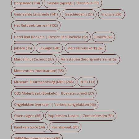
Dorpsraad
(114)
Gasolie (opslag) | Dieselolie
(36)
Gemeente Enschede
(141)
Geschiedenis
(51)
Grolsch
(290)
Het Rutbeek (terrein)
(102)
Hotel Bad Boekelo | Resort Bad Boekelo
(52)
Jubilea
(56)
Jubilea
(35)
Lekkages
(40)
Marcellinus (kerk)
(62)
Marcellinus (School)
(33)
Marssteden (bedrijventerrein)
(62)
Momentum (mortuarium)
(35)
Museum Buurtspoorweg (MBS)
(246)
N18
(113)
OBS Molenbeek (Boekelo) | Boekelerschool
(37)
Ongelukken (verkeer) | Verkeersongelukken
(46)
Open dagen
(36)
Popfeesten Usselo | Zomerfeesten
(39)
Raad van State
(34)
Rechtspraak
(80)
SABMiller (bierconcern)
(36)