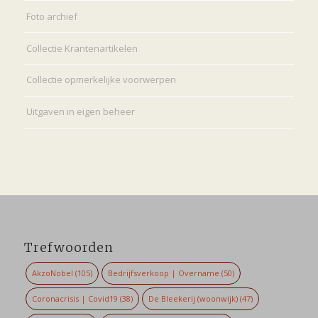
Foto archief
Collectie Krantenartikelen
Collectie opmerkelijke voorwerpen
Uitgaven in eigen beheer
Trefwoorden
AkzoNobel
(105)
Bedrijfsverkoop | Overname
(50)
Coronacrisis | Covid19
(38)
De Bleekerij (woonwijk)
(47)