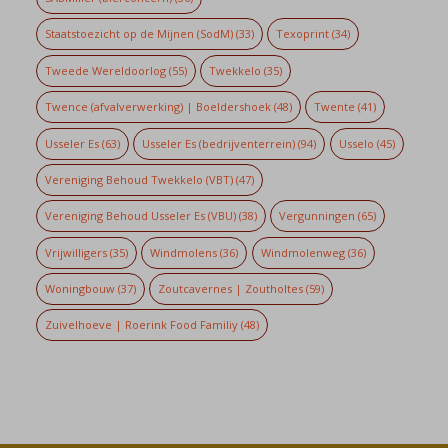
Staatstoezicht op de Mijnen (SodM)
(33)
Texoprint
(34)
Tweede Wereldoorlog
(55)
Twekkelo
(35)
Twence (afvalverwerking) | Boeldershoek
(48)
Twente
(41)
Usseler Es
(63)
Usseler Es (bedrijventerrein)
(94)
Usselo
(45)
Vereniging Behoud Twekkelo (VBT)
(47)
Vereniging Behoud Usseler Es (VBU)
(38)
Vergunningen
(65)
Vrijwilligers
(35)
Windmolens
(36)
Windmolenweg
(36)
Woningbouw
(37)
Zoutcavernes | Zoutholtes
(59)
Zuivelhoeve | Roerink Food Familiy
(48)