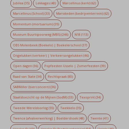
Jubilea
(35)
Lekkages
(40)
Marcellinus (kerk)
(62)
Marcellinus (School)
(33)
Marssteden (bedrijventerrein)
(62)
Momentum (mortuarium)
(35)
Museum Buurtspoorweg (MBS)
(246)
N18
(113)
OBS Molenbeek (Boekelo) | Boekelerschool
(37)
Ongelukken (verkeer) | Verkeersongelukken
(46)
Open dagen
(36)
Popfeesten Usselo | Zomerfeesten
(39)
Raad van State
(34)
Rechtspraak
(80)
SABMiller (bierconcern)
(36)
Staatstoezicht op de Mijnen (SodM)
(33)
Texoprint
(34)
Tweede Wereldoorlog
(55)
Twekkelo
(35)
Twence (afvalverwerking) | Boeldershoek
(48)
Twente
(41)
Usseler Es
(63)
Usseler Es (bedrijventerrein)
(94)
Usselo
(45)