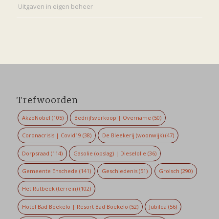
Uitgaven in eigen beheer
Trefwoorden
AkzoNobel
(105)
Bedrijfsverkoop | Overname
(50)
Coronacrisis | Covid19
(38)
De Bleekerij (woonwijk)
(47)
Dorpsraad
(114)
Gasolie (opslag) | Dieselolie
(36)
Gemeente Enschede
(141)
Geschiedenis
(51)
Grolsch
(290)
Het Rutbeek (terrein)
(102)
Hotel Bad Boekelo | Resort Bad Boekelo
(52)
Jubilea
(56)