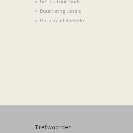
het Cultuurfonds
Buurtkring Usselo
Dorpsraad Boekelo
Trefwoorden