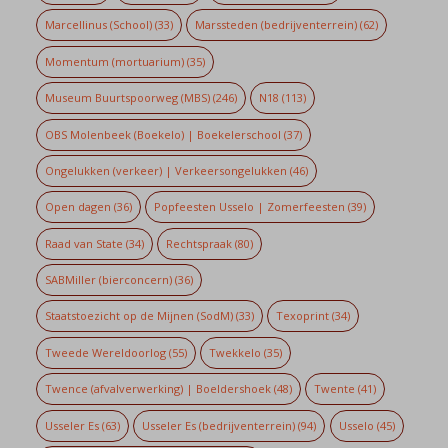
Marcellinus (School)
(33)
Marssteden (bedrijventerrein)
(62)
Momentum (mortuarium)
(35)
Museum Buurtspoorweg (MBS)
(246)
N18
(113)
OBS Molenbeek (Boekelo) | Boekelerschool
(37)
Ongelukken (verkeer) | Verkeersongelukken
(46)
Open dagen
(36)
Popfeesten Usselo | Zomerfeesten
(39)
Raad van State
(34)
Rechtspraak
(80)
SABMiller (bierconcern)
(36)
Staatstoezicht op de Mijnen (SodM)
(33)
Texoprint
(34)
Tweede Wereldoorlog
(55)
Twekkelo
(35)
Twence (afvalverwerking) | Boeldershoek
(48)
Twente
(41)
Usseler Es
(63)
Usseler Es (bedrijventerrein)
(94)
Usselo
(45)