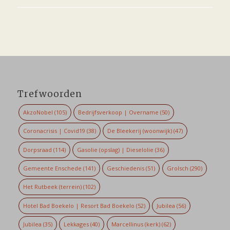
Trefwoorden
AkzoNobel
(105)
Bedrijfsverkoop | Overname
(50)
Coronacrisis | Covid19
(38)
De Bleekerij (woonwijk)
(47)
Dorpsraad
(114)
Gasolie (opslag) | Dieselolie
(36)
Gemeente Enschede
(141)
Geschiedenis
(51)
Grolsch
(290)
Het Rutbeek (terrein)
(102)
Hotel Bad Boekelo | Resort Bad Boekelo
(52)
Jubilea
(56)
Jubilea
(35)
Lekkages
(40)
Marcellinus (kerk)
(62)