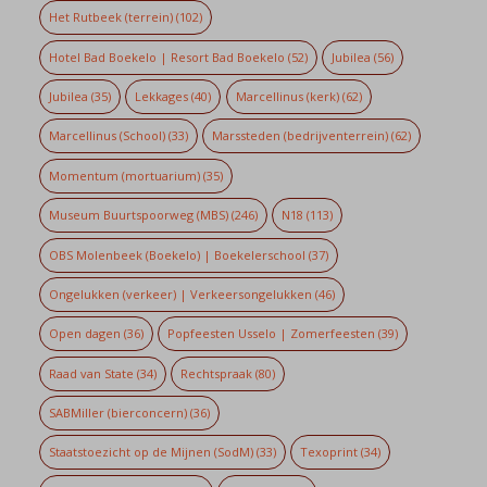
Het Rutbeek (terrein)
(102)
Hotel Bad Boekelo | Resort Bad Boekelo
(52)
Jubilea
(56)
Jubilea
(35)
Lekkages
(40)
Marcellinus (kerk)
(62)
Marcellinus (School)
(33)
Marssteden (bedrijventerrein)
(62)
Momentum (mortuarium)
(35)
Museum Buurtspoorweg (MBS)
(246)
N18
(113)
OBS Molenbeek (Boekelo) | Boekelerschool
(37)
Ongelukken (verkeer) | Verkeersongelukken
(46)
Open dagen
(36)
Popfeesten Usselo | Zomerfeesten
(39)
Raad van State
(34)
Rechtspraak
(80)
SABMiller (bierconcern)
(36)
Staatstoezicht op de Mijnen (SodM)
(33)
Texoprint
(34)