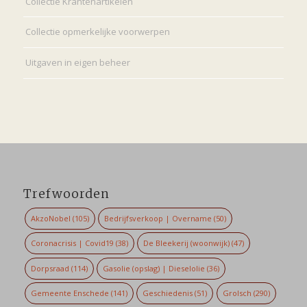
Collectie Krantenartikelen
Collectie opmerkelijke voorwerpen
Uitgaven in eigen beheer
Trefwoorden
AkzoNobel
(105)
Bedrijfsverkoop | Overname
(50)
Coronacrisis | Covid19
(38)
De Bleekerij (woonwijk)
(47)
Dorpsraad
(114)
Gasolie (opslag) | Dieselolie
(36)
Gemeente Enschede
(141)
Geschiedenis
(51)
Grolsch
(290)