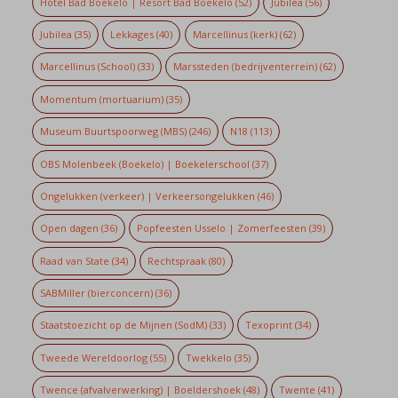
Hotel Bad Boekelo | Resort Bad Boekelo
(52)
Jubilea
(56)
Jubilea
(35)
Lekkages
(40)
Marcellinus (kerk)
(62)
Marcellinus (School)
(33)
Marssteden (bedrijventerrein)
(62)
Momentum (mortuarium)
(35)
Museum Buurtspoorweg (MBS)
(246)
N18
(113)
OBS Molenbeek (Boekelo) | Boekelerschool
(37)
Ongelukken (verkeer) | Verkeersongelukken
(46)
Open dagen
(36)
Popfeesten Usselo | Zomerfeesten
(39)
Raad van State
(34)
Rechtspraak
(80)
SABMiller (bierconcern)
(36)
Staatstoezicht op de Mijnen (SodM)
(33)
Texoprint
(34)
Tweede Wereldoorlog
(55)
Twekkelo
(35)
Twence (afvalverwerking) | Boeldershoek
(48)
Twente
(41)