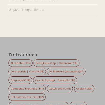
Uitgaven in eigen beheer
Trefwoorden
AkzoNobel
(105)
Bedrijfsverkoop | Overname
(50)
Coronacrisis | Covid19
(38)
De Bleekerij (woonwijk)
(47)
Dorpsraad
(114)
Gasolie (opslag) | Dieselolie
(36)
Gemeente Enschede
(141)
Geschiedenis
(51)
Grolsch
(290)
Het Rutbeek (terrein)
(102)