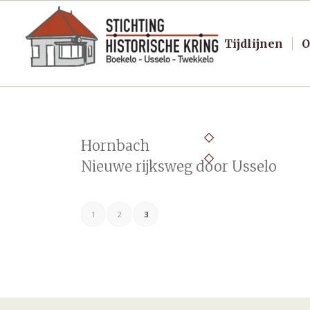
Tijdlijnen
O
Hornbach
Nieuwe rijksweg door Usselo
1
2
3