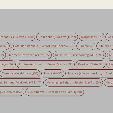
ronacrisis | Covid19
(38)
De Bleekerij (woonwijk)
(47)
Dorpsraad
(114)
Gaso
)
(102)
Hotel Bad Boekelo | Resort Bad Boekelo
(52)
Jubilea
(56)
Jubilea
(35
62)
Momentum (mortuarium)
(35)
Museum Buurtspoorweg (MBS)
(246)
N1
dagen
(36)
Popfeesten Usselo | Zomerfeesten
(39)
Raad van State
(34)
Re
Tweede Wereldoorlog
(55)
Twekkelo
(35)
Twence (afvalverwerking) | Boel
ing Behoud Twekkelo (VBT)
(47)
Vereniging Behoud Usseler Es (VBU)
(38)
Verg
| Zoutholtes
(59)
Zuivelhoeve | Roerink Food Familiy
(48)