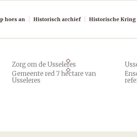
p hoes an
Historisch archief
Historische Kring
Zorg om de Usseleres
Uss
Gemeente red 7 hectare van
Ens
Usseleres
ref