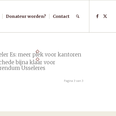
Donateur worden?
Contact
eler Es: meer plek voor kantoren
chede bijna klaar voor
erendum Usseleres
Pagina 3 van 3