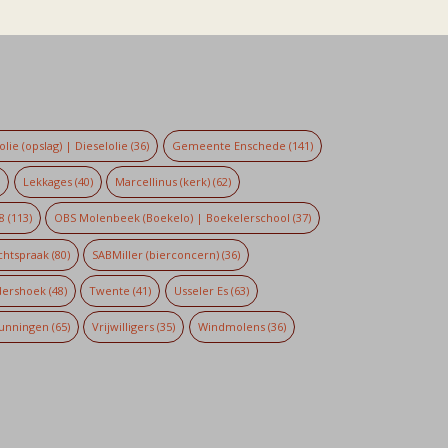
lie (opslag) | Dieselolie
(36)
Gemeente Enschede
(141)
)
Lekkages
(40)
Marcellinus (kerk)
(62)
8
(113)
OBS Molenbeek (Boekelo) | Boekelerschool
(37)
chtspraak
(80)
SABMiller (bierconcern)
(36)
dershoek
(48)
Twente
(41)
Usseler Es
(63)
unningen
(65)
Vrijwilligers
(35)
Windmolens
(36)