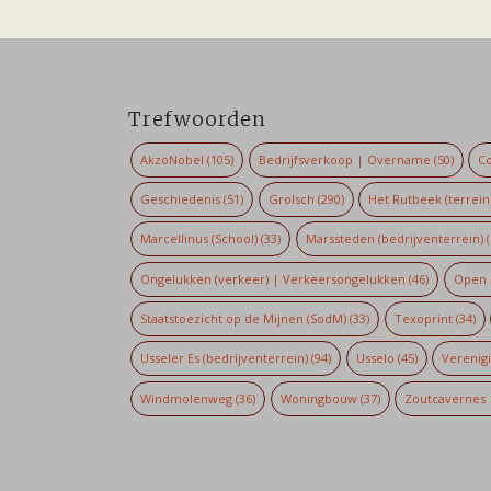
Trefwoorden
AkzoNobel
(105)
Bedrijfsverkoop | Overname
(50)
Co
Geschiedenis
(51)
Grolsch
(290)
Het Rutbeek (terrein
Marcellinus (School)
(33)
Marssteden (bedrijventerrein)
(
Ongelukken (verkeer) | Verkeersongelukken
(46)
Open 
Staatstoezicht op de Mijnen (SodM)
(33)
Texoprint
(34)
Usseler Es (bedrijventerrein)
(94)
Usselo
(45)
Verenig
Windmolenweg
(36)
Woningbouw
(37)
Zoutcavernes 