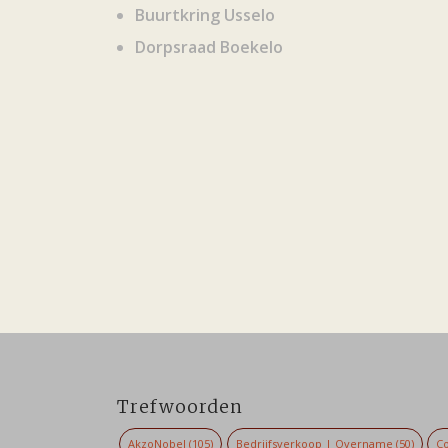
Buurtkring Usselo
Dorpsraad Boekelo
Trefwoorden
AkzoNobel
(105)
Bedrijfsverkoop | Overname
(50)
Co