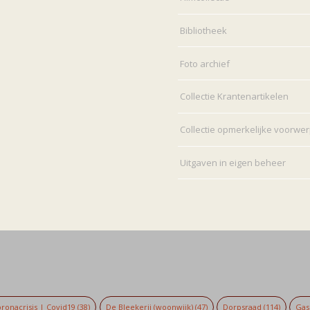
Bibliotheek
Foto archief
Collectie Krantenartikelen
Collectie opmerkelijke voorwe
Uitgaven in eigen beheer
ronacrisis | Covid19
(38)
De Bleekerij (woonwijk)
(47)
Dorpsraad
(114)
Gaso