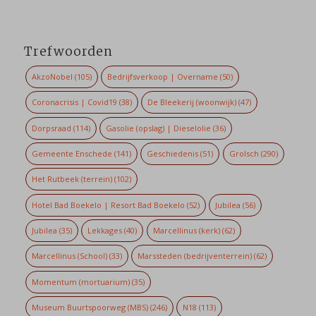
Trefwoorden
AkzoNobel
(105)
Bedrijfsverkoop | Overname
(50)
Coronacrisis | Covid19
(38)
De Bleekerij (woonwijk)
(47)
Dorpsraad
(114)
Gasolie (opslag) | Dieselolie
(36)
Gemeente Enschede
(141)
Geschiedenis
(51)
Grolsch
(290)
Het Rutbeek (terrein)
(102)
Hotel Bad Boekelo | Resort Bad Boekelo
(52)
Jubilea
(56)
Jubilea
(35)
Lekkages
(40)
Marcellinus (kerk)
(62)
Marcellinus (School)
(33)
Marssteden (bedrijventerrein)
(62)
Momentum (mortuarium)
(35)
Museum Buurtspoorweg (MBS)
(246)
N18
(113)