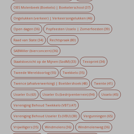
OBS Molenbeek (Boekelo) | Boekelerschool
(37)
Ongelukken (verkeer) | Verkeersongelukken
(46)
Open dagen
(36)
Popfeesten Usselo | Zomerfeesten
(39)
Raad van State
(34)
Rechtspraak
(80)
SABMiller (bierconcern)
(36)
Staatstoezicht op de Mijnen (SodM)
(33)
Texoprint
(34)
Tweede Wereldoorlog
(55)
Twekkelo
(35)
Twence (afvalverwerking) | Boeldershoek
(48)
Twente
(41)
Usseler Es
(63)
Usseler Es (bedrijventerrein)
(94)
Usselo
(45)
Vereniging Behoud Twekkelo (VBT)
(47)
Vereniging Behoud Usseler Es (VBU)
(38)
Vergunningen
(65)
Vrijwilligers
(35)
Windmolens
(36)
Windmolenweg
(36)