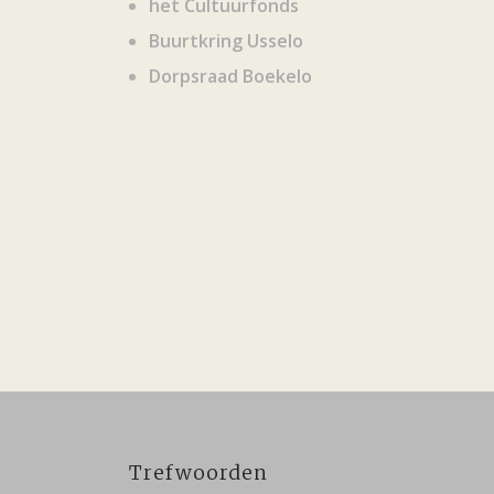
het Cultuurfonds
Buurtkring Usselo
Dorpsraad Boekelo
Trefwoorden