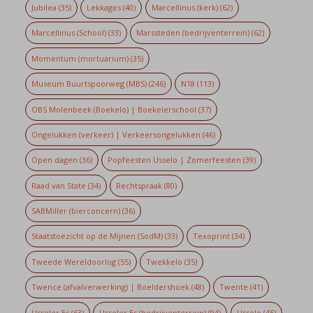
Jubilea
(35)
Lekkages
(40)
Marcellinus (kerk)
(62)
Marcellinus (School)
(33)
Marssteden (bedrijventerrein)
(62)
Momentum (mortuarium)
(35)
Museum Buurtspoorweg (MBS)
(246)
N18
(113)
OBS Molenbeek (Boekelo) | Boekelerschool
(37)
Ongelukken (verkeer) | Verkeersongelukken
(46)
Open dagen
(36)
Popfeesten Usselo | Zomerfeesten
(39)
Raad van State
(34)
Rechtspraak
(80)
SABMiller (bierconcern)
(36)
Staatstoezicht op de Mijnen (SodM)
(33)
Texoprint
(34)
Tweede Wereldoorlog
(55)
Twekkelo
(35)
Twence (afvalverwerking) | Boeldershoek
(48)
Twente
(41)
Usseler Es
(63)
Usseler Es (bedrijventerrein)
(94)
Usselo
(45)