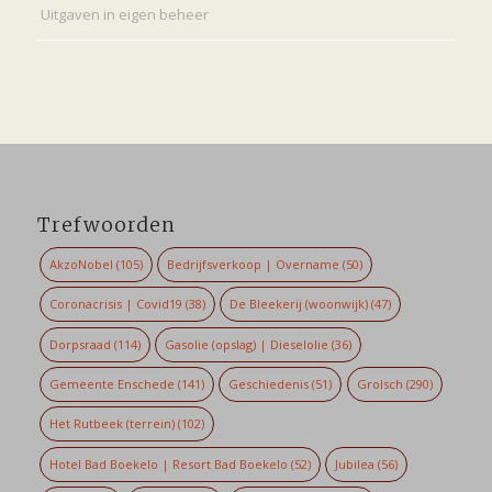
Uitgaven in eigen beheer
Trefwoorden
AkzoNobel
(105)
Bedrijfsverkoop | Overname
(50)
Coronacrisis | Covid19
(38)
De Bleekerij (woonwijk)
(47)
Dorpsraad
(114)
Gasolie (opslag) | Dieselolie
(36)
Gemeente Enschede
(141)
Geschiedenis
(51)
Grolsch
(290)
Het Rutbeek (terrein)
(102)
Hotel Bad Boekelo | Resort Bad Boekelo
(52)
Jubilea
(56)