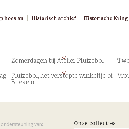
p hoes an
Historisch archief
Historische Kring
Zomerdagen bij Atelier Pluizebol
Twe
lag
Pluizebol, het verstopte winkeltje bij
Vro
Boekelo
Onze collecties
 ondersteuning van: