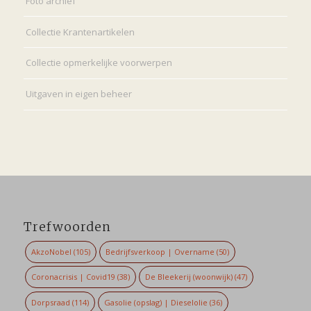
Foto archief
Collectie Krantenartikelen
Collectie opmerkelijke voorwerpen
Uitgaven in eigen beheer
Trefwoorden
AkzoNobel
(105)
Bedrijfsverkoop | Overname
(50)
Coronacrisis | Covid19
(38)
De Bleekerij (woonwijk)
(47)
Dorpsraad
(114)
Gasolie (opslag) | Dieselolie
(36)