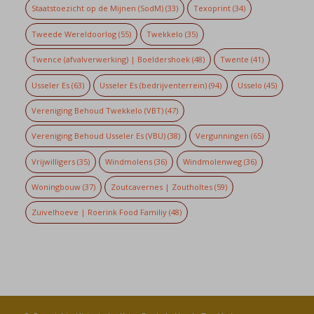
Staatstoezicht op de Mijnen (SodM)
(33)
Texoprint
(34)
Tweede Wereldoorlog
(55)
Twekkelo
(35)
Twence (afvalverwerking) | Boeldershoek
(48)
Twente
(41)
Usseler Es
(63)
Usseler Es (bedrijventerrein)
(94)
Usselo
(45)
Vereniging Behoud Twekkelo (VBT)
(47)
Vereniging Behoud Usseler Es (VBU)
(38)
Vergunningen
(65)
Vrijwilligers
(35)
Windmolens
(36)
Windmolenweg
(36)
Woningbouw
(37)
Zoutcavernes | Zoutholtes
(59)
Zuivelhoeve | Roerink Food Familiy
(48)