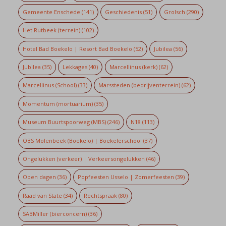
Gemeente Enschede
(141)
Geschiedenis
(51)
Grolsch
(290)
Het Rutbeek (terrein)
(102)
Hotel Bad Boekelo | Resort Bad Boekelo
(52)
Jubilea
(56)
Jubilea
(35)
Lekkages
(40)
Marcellinus (kerk)
(62)
Marcellinus (School)
(33)
Marssteden (bedrijventerrein)
(62)
Momentum (mortuarium)
(35)
Museum Buurtspoorweg (MBS)
(246)
N18
(113)
OBS Molenbeek (Boekelo) | Boekelerschool
(37)
Ongelukken (verkeer) | Verkeersongelukken
(46)
Open dagen
(36)
Popfeesten Usselo | Zomerfeesten
(39)
Raad van State
(34)
Rechtspraak
(80)
SABMiller (bierconcern)
(36)