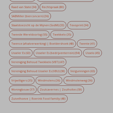
Raad van State
(34)
Rechtspraak
(80)
SABMiller (bierconcern)
(36)
Staatstoezicht op de Mijnen (SodM)
(33)
Texoprint
(34)
Tweede Wereldoorlog
(55)
Twekkelo
(35)
Twence (afvalverwerking) | Boeldershoek
(48)
Twente
(41)
Usseler Es
(63)
Usseler Es (bedrijventerrein)
(94)
Usselo
(45)
Vereniging Behoud Twekkelo (VBT)
(47)
Vereniging Behoud Usseler Es (VBU)
(38)
Vergunningen
(65)
Vrijwilligers
(35)
Windmolens
(36)
Windmolenweg
(36)
Woningbouw
(37)
Zoutcavernes | Zoutholtes
(59)
Zuivelhoeve | Roerink Food Familiy
(48)