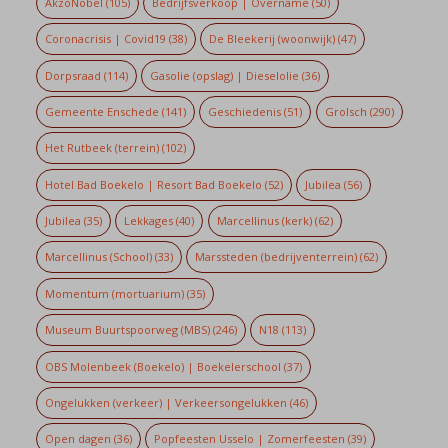
AkzoNobel
(105)
Bedrijfsverkoop | Overname
(50)
Coronacrisis | Covid19
(38)
De Bleekerij (woonwijk)
(47)
Dorpsraad
(114)
Gasolie (opslag) | Dieselolie
(36)
Gemeente Enschede
(141)
Geschiedenis
(51)
Grolsch
(290)
Het Rutbeek (terrein)
(102)
Hotel Bad Boekelo | Resort Bad Boekelo
(52)
Jubilea
(56)
Jubilea
(35)
Lekkages
(40)
Marcellinus (kerk)
(62)
Marcellinus (School)
(33)
Marssteden (bedrijventerrein)
(62)
Momentum (mortuarium)
(35)
Museum Buurtspoorweg (MBS)
(246)
N18
(113)
OBS Molenbeek (Boekelo) | Boekelerschool
(37)
Ongelukken (verkeer) | Verkeersongelukken
(46)
Open dagen
(36)
Popfeesten Usselo | Zomerfeesten
(39)