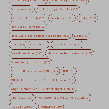
Coronacrisis | Covid19
(38)
De Bleekerij (woonwijk)
(47)
Dorpsraad
(114)
Gasolie (opslag) | Dieselolie
(36)
Gemeente Enschede
(141)
Geschiedenis
(51)
Grolsch
(290)
Het Rutbeek (terrein)
(102)
Hotel Bad Boekelo | Resort Bad Boekelo
(52)
Jubilea
(56)
Jubilea
(35)
Lekkages
(40)
Marcellinus (kerk)
(62)
Marcellinus (School)
(33)
Marssteden (bedrijventerrein)
(62)
Momentum (mortuarium)
(35)
Museum Buurtspoorweg (MBS)
(246)
N18
(113)
OBS Molenbeek (Boekelo) | Boekelerschool
(37)
Ongelukken (verkeer) | Verkeersongelukken
(46)
Open dagen
(36)
Popfeesten Usselo | Zomerfeesten
(39)
Raad van State
(34)
Rechtspraak
(80)