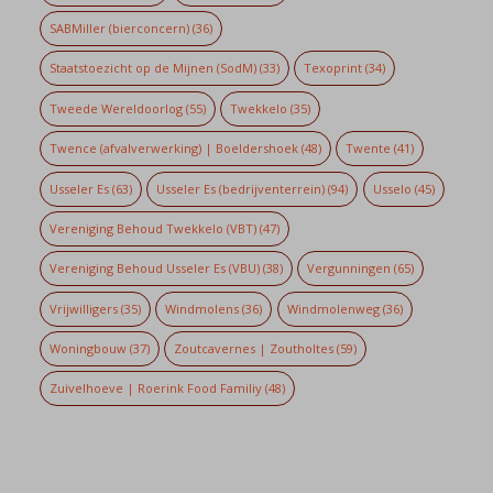
SABMiller (bierconcern)
(36)
Staatstoezicht op de Mijnen (SodM)
(33)
Texoprint
(34)
Tweede Wereldoorlog
(55)
Twekkelo
(35)
Twence (afvalverwerking) | Boeldershoek
(48)
Twente
(41)
Usseler Es
(63)
Usseler Es (bedrijventerrein)
(94)
Usselo
(45)
Vereniging Behoud Twekkelo (VBT)
(47)
Vereniging Behoud Usseler Es (VBU)
(38)
Vergunningen
(65)
Vrijwilligers
(35)
Windmolens
(36)
Windmolenweg
(36)
Woningbouw
(37)
Zoutcavernes | Zoutholtes
(59)
Zuivelhoeve | Roerink Food Familiy
(48)