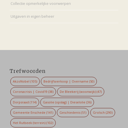
Collectie opmerkelijke voorwerpen
Uitgaven in eigen beheer
Trefwoorden
AkzoNobel
(105)
Bedrijfsverkoop | Overname
(50)
Coronacrisis | Covid19
(38)
De Bleekerij (woonwijk)
(47)
Dorpsraad
(114)
Gasolie (opslag) | Dieselolie
(36)
Gemeente Enschede
(141)
Geschiedenis
(51)
Grolsch
(290)
Het Rutbeek (terrein)
(102)