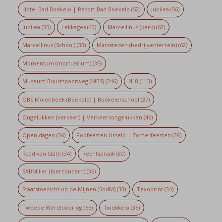
Hotel Bad Boekelo | Resort Bad Boekelo
(52)
Jubilea
(56)
Jubilea
(35)
Lekkages
(40)
Marcellinus (kerk)
(62)
Marcellinus (School)
(33)
Marssteden (bedrijventerrein)
(62)
Momentum (mortuarium)
(35)
Museum Buurtspoorweg (MBS)
(246)
N18
(113)
OBS Molenbeek (Boekelo) | Boekelerschool
(37)
Ongelukken (verkeer) | Verkeersongelukken
(46)
Open dagen
(36)
Popfeesten Usselo | Zomerfeesten
(39)
Raad van State
(34)
Rechtspraak
(80)
SABMiller (bierconcern)
(36)
Staatstoezicht op de Mijnen (SodM)
(33)
Texoprint
(34)
Tweede Wereldoorlog
(55)
Twekkelo
(35)