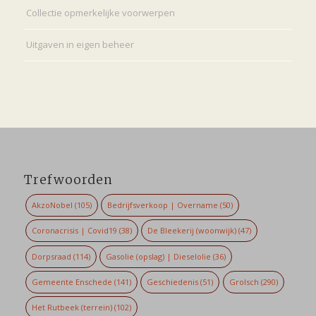
Collectie opmerkelijke voorwerpen
Uitgaven in eigen beheer
Trefwoorden
AkzoNobel
(105)
Bedrijfsverkoop | Overname
(50)
Coronacrisis | Covid19
(38)
De Bleekerij (woonwijk)
(47)
Dorpsraad
(114)
Gasolie (opslag) | Dieselolie
(36)
Gemeente Enschede
(141)
Geschiedenis
(51)
Grolsch
(290)
Het Rutbeek (terrein)
(102)