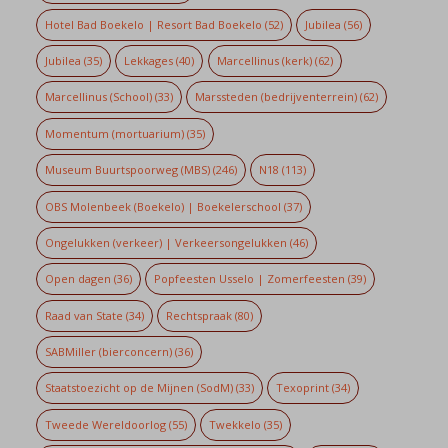
Hotel Bad Boekelo | Resort Bad Boekelo
(52)
Jubilea
(56)
Jubilea
(35)
Lekkages
(40)
Marcellinus (kerk)
(62)
Marcellinus (School)
(33)
Marssteden (bedrijventerrein)
(62)
Momentum (mortuarium)
(35)
Museum Buurtspoorweg (MBS)
(246)
N18
(113)
OBS Molenbeek (Boekelo) | Boekelerschool
(37)
Ongelukken (verkeer) | Verkeersongelukken
(46)
Open dagen
(36)
Popfeesten Usselo | Zomerfeesten
(39)
Raad van State
(34)
Rechtspraak
(80)
SABMiller (bierconcern)
(36)
Staatstoezicht op de Mijnen (SodM)
(33)
Texoprint
(34)
Tweede Wereldoorlog
(55)
Twekkelo
(35)