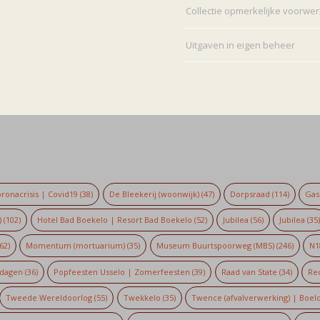
Collectie opmerkelijke voorwe
Uitgaven in eigen beheer
ronacrisis | Covid19
(38)
De Bleekerij (woonwijk)
(47)
Dorpsraad
(114)
Gaso
)
(102)
Hotel Bad Boekelo | Resort Bad Boekelo
(52)
Jubilea
(56)
Jubilea
(35
62)
Momentum (mortuarium)
(35)
Museum Buurtspoorweg (MBS)
(246)
N1
dagen
(36)
Popfeesten Usselo | Zomerfeesten
(39)
Raad van State
(34)
Re
Tweede Wereldoorlog
(55)
Twekkelo
(35)
Twence (afvalverwerking) | Boel