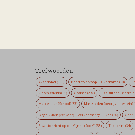
Trefwoorden
AkzoNobel
(105)
Bedrijfsverkoop | Overname
(50)
Co
Geschiedenis
(51)
Grolsch
(290)
Het Rutbeek (terrein
Marcellinus (School)
(33)
Marssteden (bedrijventerrein)
(
Ongelukken (verkeer) | Verkeersongelukken
(46)
Open 
Staatstoezicht op de Mijnen (SodM)
(33)
Texoprint
(34)