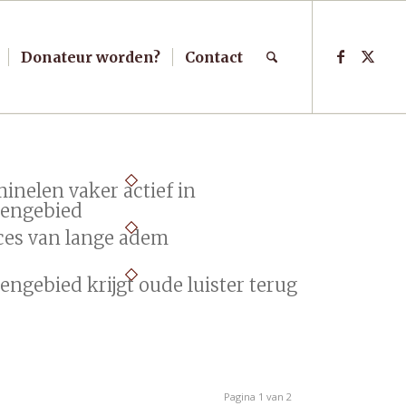
Donateur worden?
Contact
inelen vaker actief in
tengebied
ces van lange adem
engebied krijgt oude luister terug
Pagina 1 van 2