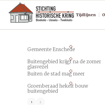
Tijdlijnen
O
Gemeente Enschede
Buitengebied krijgt na de zomer
glasvezel
Buiten de stad mag meer
Groenberaad hekelt bouw
buitengebied
1
2