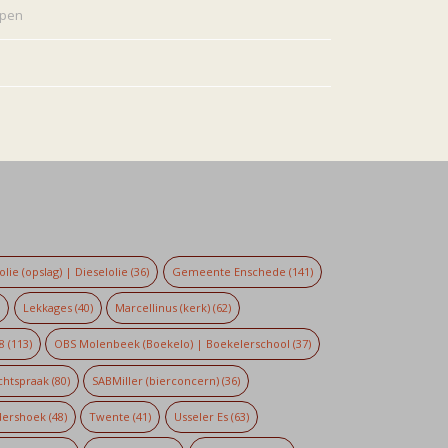
rpen
lie (opslag) | Dieselolie
(36)
Gemeente Enschede
(141)
)
Lekkages
(40)
Marcellinus (kerk)
(62)
8
(113)
OBS Molenbeek (Boekelo) | Boekelerschool
(37)
chtspraak
(80)
SABMiller (bierconcern)
(36)
dershoek
(48)
Twente
(41)
Usseler Es
(63)