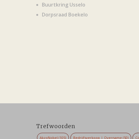
Buurtkring Usselo
Dorpsraad Boekelo
Trefwoorden
AkzoNobel
(105)
Bedrijfsverkoop | Overname
(50)
Co