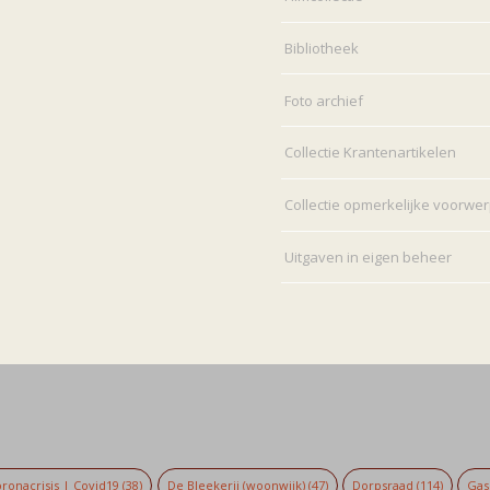
Bibliotheek
Foto archief
Collectie Krantenartikelen
Collectie opmerkelijke voorwe
Uitgaven in eigen beheer
ronacrisis | Covid19
(38)
De Bleekerij (woonwijk)
(47)
Dorpsraad
(114)
Gaso