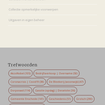
Collectie opmerkelijke voorwerpen
Uitgaven in eigen beheer
Trefwoorden
AkzoNobel
(105)
Bedrijfsverkoop | Overname
(50)
Coronacrisis | Covid19
(38)
De Bleekerij (woonwijk)
(47)
Dorpsraad
(114)
Gasolie (opslag) | Dieselolie
(36)
Gemeente Enschede
(141)
Geschiedenis
(51)
Grolsch
(290)