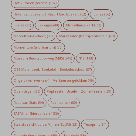
Het Rutbeek (terrein)
(102)
Hotel Bad Boekelo | Resort Bad Boekelo
(52)
Jubilea
(56)
Jubilea
(35)
Lekkages
(40)
Marcellinus (kerk)
(62)
Marcellinus (School)
(33)
Marssteden (bedrijventerrein)
(62)
Momentum (mortuarium)
(35)
Museum Buurtspoorweg (MBS)
(246)
N18
(113)
OBS Molenbeek (Boekelo) | Boekelerschool
(37)
Ongelukken (verkeer) | Verkeersongelukken
(46)
Open dagen
(36)
Popfeesten Usselo | Zomerfeesten
(39)
Raad van State
(34)
Rechtspraak
(80)
SABMiller (bierconcern)
(36)
Staatstoezicht op de Mijnen (SodM)
(33)
Texoprint
(34)
Tweede Wereldoorlog
(55)
Twekkelo
(35)