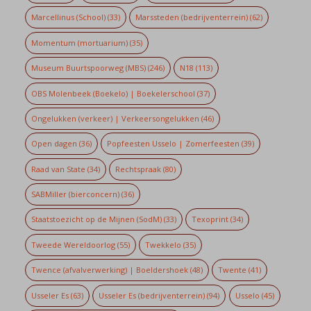
Marcellinus (School)
(33)
Marssteden (bedrijventerrein)
(62)
Momentum (mortuarium)
(35)
Museum Buurtspoorweg (MBS)
(246)
N18
(113)
OBS Molenbeek (Boekelo) | Boekelerschool
(37)
Ongelukken (verkeer) | Verkeersongelukken
(46)
Open dagen
(36)
Popfeesten Usselo | Zomerfeesten
(39)
Raad van State
(34)
Rechtspraak
(80)
SABMiller (bierconcern)
(36)
Staatstoezicht op de Mijnen (SodM)
(33)
Texoprint
(34)
Tweede Wereldoorlog
(55)
Twekkelo
(35)
Twence (afvalverwerking) | Boeldershoek
(48)
Twente
(41)
Usseler Es
(63)
Usseler Es (bedrijventerrein)
(94)
Usselo
(45)