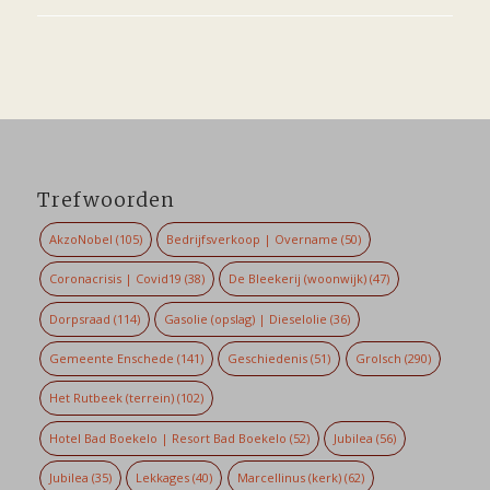
Trefwoorden
AkzoNobel
(105)
Bedrijfsverkoop | Overname
(50)
Coronacrisis | Covid19
(38)
De Bleekerij (woonwijk)
(47)
Dorpsraad
(114)
Gasolie (opslag) | Dieselolie
(36)
Gemeente Enschede
(141)
Geschiedenis
(51)
Grolsch
(290)
Het Rutbeek (terrein)
(102)
Hotel Bad Boekelo | Resort Bad Boekelo
(52)
Jubilea
(56)
Jubilea
(35)
Lekkages
(40)
Marcellinus (kerk)
(62)