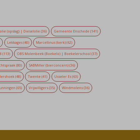
lie (opslag) | Dieselolie
(36)
Gemeente Enschede
(141)
)
Lekkages
(40)
Marcellinus (kerk)
(62)
8
(113)
OBS Molenbeek (Boekelo) | Boekelerschool
(37)
chtspraak
(80)
SABMiller (bierconcern)
(36)
dershoek
(48)
Twente
(41)
Usseler Es
(63)
unningen
(65)
Vrijwilligers
(35)
Windmolens
(36)