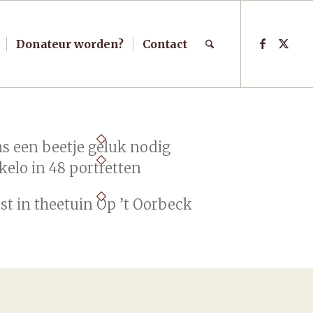
Donateur worden?
Contact
s een beetje geluk nodig
kelo in 48 portretten
st in theetuin Op ’t Oorbeck