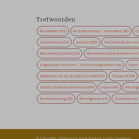
Trefwoorden
AkzoNobel
(105)
Bedrijfsverkoop | Overname
(50)
Co
Geschiedenis
(51)
Grolsch
(290)
Het Rutbeek (terrein
Marcellinus (School)
(33)
Marssteden (bedrijventerrein)
(
Ongelukken (verkeer) | Verkeersongelukken
(46)
Open 
Staatstoezicht op de Mijnen (SodM)
(33)
Texoprint
(34)
Usseler Es (bedrijventerrein)
(94)
Usselo
(45)
Verenig
Windmolenweg
(36)
Woningbouw
(37)
Zoutcavernes 
© Copyright -
Historische Kring Boekelo Usselo Twekkelo