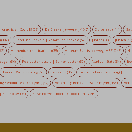
ronacrisis | Covid19
(38)
De Bleekerij (woonwijk)
(47)
Dorpsraad
(114)
Gaso
)
(102)
Hotel Bad Boekelo | Resort Bad Boekelo
(52)
Jubilea
(56)
Jubilea
(35
62)
Momentum (mortuarium)
(35)
Museum Buurtspoorweg (MBS)
(246)
N1
dagen
(36)
Popfeesten Usselo | Zomerfeesten
(39)
Raad van State
(34)
Re
Tweede Wereldoorlog
(55)
Twekkelo
(35)
Twence (afvalverwerking) | Boel
ing Behoud Twekkelo (VBT)
(47)
Vereniging Behoud Usseler Es (VBU)
(38)
Verg
| Zoutholtes
(59)
Zuivelhoeve | Roerink Food Familiy
(48)