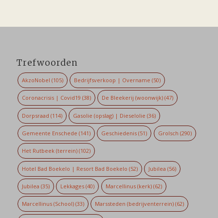
Trefwoorden
AkzoNobel
(105)
Bedrijfsverkoop | Overname
(50)
Coronacrisis | Covid19
(38)
De Bleekerij (woonwijk)
(47)
Dorpsraad
(114)
Gasolie (opslag) | Dieselolie
(36)
Gemeente Enschede
(141)
Geschiedenis
(51)
Grolsch
(290)
Het Rutbeek (terrein)
(102)
Hotel Bad Boekelo | Resort Bad Boekelo
(52)
Jubilea
(56)
Jubilea
(35)
Lekkages
(40)
Marcellinus (kerk)
(62)
Marcellinus (School)
(33)
Marssteden (bedrijventerrein)
(62)