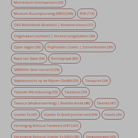
Momentum (mortuarium)
(35)
Museum Buurtspoorweg (MBS)
(246)
N18
(113)
OBS Molenbeek (Boekelo) | Boekelerschool
(37)
Ongelukken (verkeer) | Verkeersongelukken
(46)
Open dagen
(36)
Popfeesten Usselo | Zomerfeesten
(39)
Raad van State
(34)
Rechtspraak
(80)
SABMiller (bierconcern)
(36)
Staatstoezicht op de Mijnen (SodM)
(33)
Texoprint
(34)
Tweede Wereldoorlog
(55)
Twekkelo
(35)
Twence (afvalverwerking) | Boeldershoek
(48)
Twente
(41)
Usseler Es
(63)
Usseler Es (bedrijventerrein)
(94)
Usselo
(45)
Vereniging Behoud Twekkelo (VBT)
(47)
Vereniging Behoud Usseler Es (VBU)
(38)
Vergunningen
(65)