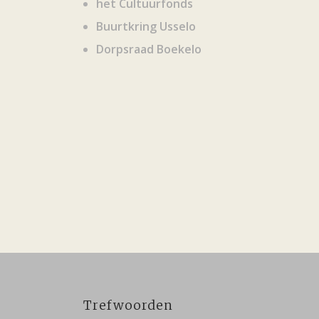
het Cultuurfonds
Buurtkring Usselo
Dorpsraad Boekelo
Trefwoorden