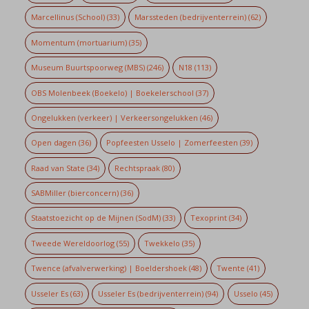
Marcellinus (School)
(33)
Marssteden (bedrijventerrein)
(62)
Momentum (mortuarium)
(35)
Museum Buurtspoorweg (MBS)
(246)
N18
(113)
OBS Molenbeek (Boekelo) | Boekelerschool
(37)
Ongelukken (verkeer) | Verkeersongelukken
(46)
Open dagen
(36)
Popfeesten Usselo | Zomerfeesten
(39)
Raad van State
(34)
Rechtspraak
(80)
SABMiller (bierconcern)
(36)
Staatstoezicht op de Mijnen (SodM)
(33)
Texoprint
(34)
Tweede Wereldoorlog
(55)
Twekkelo
(35)
Twence (afvalverwerking) | Boeldershoek
(48)
Twente
(41)
Usseler Es
(63)
Usseler Es (bedrijventerrein)
(94)
Usselo
(45)