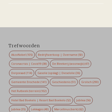
Trefwoorden
AkzoNobel
(105)
Bedrijfsverkoop | Overname
(50)
Coronacrisis | Covid19
(38)
De Bleekerij (woonwijk)
(47)
Dorpsraad
(114)
Gasolie (opslag) | Dieselolie
(36)
Gemeente Enschede
(141)
Geschiedenis
(51)
Grolsch
(290)
Het Rutbeek (terrein)
(102)
Hotel Bad Boekelo | Resort Bad Boekelo
(52)
Jubilea
(56)
Jubilea
(35)
Lekkages
(40)
Marcellinus (kerk)
(62)