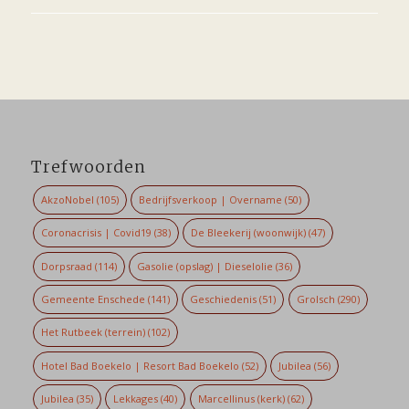
Trefwoorden
AkzoNobel
(105)
Bedrijfsverkoop | Overname
(50)
Coronacrisis | Covid19
(38)
De Bleekerij (woonwijk)
(47)
Dorpsraad
(114)
Gasolie (opslag) | Dieselolie
(36)
Gemeente Enschede
(141)
Geschiedenis
(51)
Grolsch
(290)
Het Rutbeek (terrein)
(102)
Hotel Bad Boekelo | Resort Bad Boekelo
(52)
Jubilea
(56)
Jubilea
(35)
Lekkages
(40)
Marcellinus (kerk)
(62)