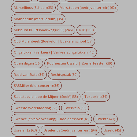
Marcellinus (School)
(33)
Marssteden (bedrijventerrein)
(62)
Momentum (mortuarium)
(35)
Museum Buurtspoorweg (MBS)
(246)
N18
(113)
OBS Molenbeek (Boekelo) | Boekelerschool
(37)
Ongelukken (verkeer) | Verkeersongelukken
(46)
Open dagen
(36)
Popfeesten Usselo | Zomerfeesten
(39)
Raad van State
(34)
Rechtspraak
(80)
SABMiller (bierconcern)
(36)
Staatstoezicht op de Mijnen (SodM)
(33)
Texoprint
(34)
Tweede Wereldoorlog
(55)
Twekkelo
(35)
Twence (afvalverwerking) | Boeldershoek
(48)
Twente
(41)
Usseler Es
(63)
Usseler Es (bedrijventerrein)
(94)
Usselo
(45)