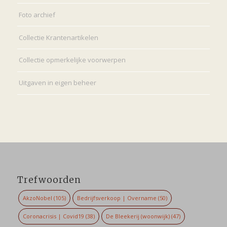
Foto archief
Collectie Krantenartikelen
Collectie opmerkelijke voorwerpen
Uitgaven in eigen beheer
Trefwoorden
AkzoNobel
(105)
Bedrijfsverkoop | Overname
(50)
Coronacrisis | Covid19
(38)
De Bleekerij (woonwijk)
(47)