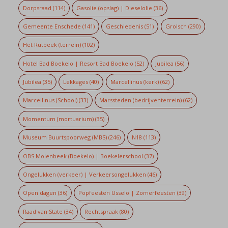
Dorpsraad
(114)
Gasolie (opslag) | Dieselolie
(36)
Gemeente Enschede
(141)
Geschiedenis
(51)
Grolsch
(290)
Het Rutbeek (terrein)
(102)
Hotel Bad Boekelo | Resort Bad Boekelo
(52)
Jubilea
(56)
Jubilea
(35)
Lekkages
(40)
Marcellinus (kerk)
(62)
Marcellinus (School)
(33)
Marssteden (bedrijventerrein)
(62)
Momentum (mortuarium)
(35)
Museum Buurtspoorweg (MBS)
(246)
N18
(113)
OBS Molenbeek (Boekelo) | Boekelerschool
(37)
Ongelukken (verkeer) | Verkeersongelukken
(46)
Open dagen
(36)
Popfeesten Usselo | Zomerfeesten
(39)
Raad van State
(34)
Rechtspraak
(80)