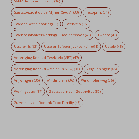
SABMiller (bierconcern)
(36)
Staatstoezicht op de Mijnen (SodM)
(33)
Texoprint
(34)
Tweede Wereldoorlog
(55)
Twekkelo
(35)
Twence (afvalverwerking) | Boeldershoek
(48)
Twente
(41)
Usseler Es
(63)
Usseler Es (bedrijventerrein)
(94)
Usselo
(45)
Vereniging Behoud Twekkelo (VBT)
(47)
Vereniging Behoud Usseler Es (VBU)
(38)
Vergunningen
(65)
Vrijwilligers
(35)
Windmolens
(36)
Windmolenweg
(36)
Woningbouw
(37)
Zoutcavernes | Zoutholtes
(59)
Zuivelhoeve | Roerink Food Familiy
(48)