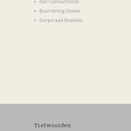
het Cultuurfonds
Buurtkring Usselo
Dorpsraad Boekelo
Trefwoorden