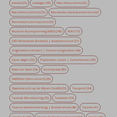
Jubilea
(35)
Lekkages
(40)
Marcellinus (kerk)
(62)
Marcellinus (School)
(33)
Marssteden (bedrijventerrein)
(62)
Momentum (mortuarium)
(35)
Museum Buurtspoorweg (MBS)
(246)
N18
(113)
OBS Molenbeek (Boekelo) | Boekelerschool
(37)
Ongelukken (verkeer) | Verkeersongelukken
(46)
Open dagen
(36)
Popfeesten Usselo | Zomerfeesten
(39)
Raad van State
(34)
Rechtspraak
(80)
SABMiller (bierconcern)
(36)
Staatstoezicht op de Mijnen (SodM)
(33)
Texoprint
(34)
Tweede Wereldoorlog
(55)
Twekkelo
(35)
Twence (afvalverwerking) | Boeldershoek
(48)
Twente
(41)
Usseler Es
(63)
Usseler Es (bedrijventerrein)
(94)
Usselo
(45)