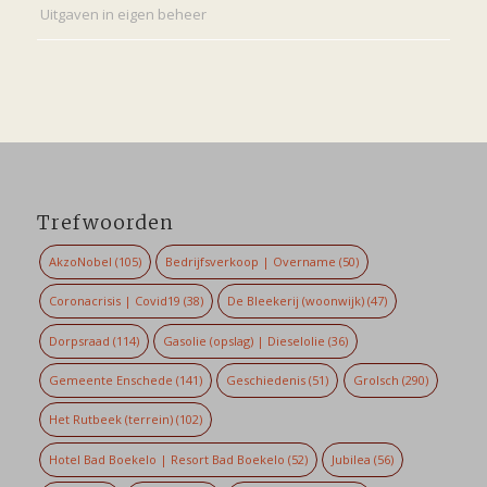
Uitgaven in eigen beheer
Trefwoorden
AkzoNobel
(105)
Bedrijfsverkoop | Overname
(50)
Coronacrisis | Covid19
(38)
De Bleekerij (woonwijk)
(47)
Dorpsraad
(114)
Gasolie (opslag) | Dieselolie
(36)
Gemeente Enschede
(141)
Geschiedenis
(51)
Grolsch
(290)
Het Rutbeek (terrein)
(102)
Hotel Bad Boekelo | Resort Bad Boekelo
(52)
Jubilea
(56)