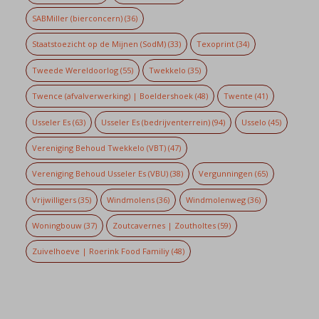
SABMiller (bierconcern)
(36)
Staatstoezicht op de Mijnen (SodM)
(33)
Texoprint
(34)
Tweede Wereldoorlog
(55)
Twekkelo
(35)
Twence (afvalverwerking) | Boeldershoek
(48)
Twente
(41)
Usseler Es
(63)
Usseler Es (bedrijventerrein)
(94)
Usselo
(45)
Vereniging Behoud Twekkelo (VBT)
(47)
Vereniging Behoud Usseler Es (VBU)
(38)
Vergunningen
(65)
Vrijwilligers
(35)
Windmolens
(36)
Windmolenweg
(36)
Woningbouw
(37)
Zoutcavernes | Zoutholtes
(59)
Zuivelhoeve | Roerink Food Familiy
(48)