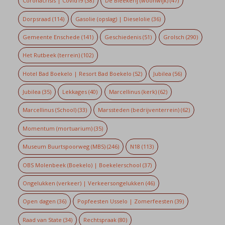
Coronacrisis | Covid19
(38)
De Bleekerij (woonwijk)
(47)
Dorpsraad
(114)
Gasolie (opslag) | Dieselolie
(36)
Gemeente Enschede
(141)
Geschiedenis
(51)
Grolsch
(290)
Het Rutbeek (terrein)
(102)
Hotel Bad Boekelo | Resort Bad Boekelo
(52)
Jubilea
(56)
Jubilea
(35)
Lekkages
(40)
Marcellinus (kerk)
(62)
Marcellinus (School)
(33)
Marssteden (bedrijventerrein)
(62)
Momentum (mortuarium)
(35)
Museum Buurtspoorweg (MBS)
(246)
N18
(113)
OBS Molenbeek (Boekelo) | Boekelerschool
(37)
Ongelukken (verkeer) | Verkeersongelukken
(46)
Open dagen
(36)
Popfeesten Usselo | Zomerfeesten
(39)
Raad van State
(34)
Rechtspraak
(80)