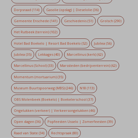
Dorpsraad
(114)
Gasolie (opslag) | Dieselolie
(36)
Gemeente Enschede
(141)
Geschiedenis
(51)
Grolsch
(290)
Het Rutbeek (terrein)
(102)
Hotel Bad Boekelo | Resort Bad Boekelo
(52)
Jubilea
(56)
Jubilea
(35)
Lekkages
(40)
Marcellinus (kerk)
(62)
Marcellinus (School)
(33)
Marssteden (bedrijventerrein)
(62)
Momentum (mortuarium)
(35)
Museum Buurtspoorweg (MBS)
(246)
N18
(113)
OBS Molenbeek (Boekelo) | Boekelerschool
(37)
Ongelukken (verkeer) | Verkeersongelukken
(46)
Open dagen
(36)
Popfeesten Usselo | Zomerfeesten
(39)
Raad van State
(34)
Rechtspraak
(80)