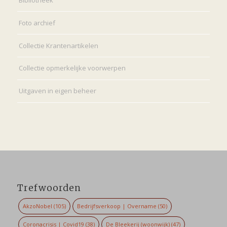
Bibliotheek
Foto archief
Collectie Krantenartikelen
Collectie opmerkelijke voorwerpen
Uitgaven in eigen beheer
Trefwoorden
AkzoNobel
(105)
Bedrijfsverkoop | Overname
(50)
Coronacrisis | Covid19
(38)
De Bleekerij (woonwijk)
(47)