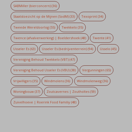
SABMiller (bierconcern)
(36)
Staatstoezicht op de Mijnen (SodM)
(33)
Texoprint
(34)
Tweede Wereldoorlog
(55)
Twekkelo
(35)
Twence (afvalverwerking) | Boeldershoek
(48)
Twente
(41)
Usseler Es
(63)
Usseler Es (bedrijventerrein)
(94)
Usselo
(45)
Vereniging Behoud Twekkelo (VBT)
(47)
Vereniging Behoud Usseler Es (VBU)
(38)
Vergunningen
(65)
Vrijwilligers
(35)
Windmolens
(36)
Windmolenweg
(36)
Woningbouw
(37)
Zoutcavernes | Zoutholtes
(59)
Zuivelhoeve | Roerink Food Familiy
(48)