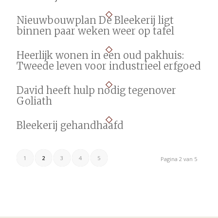
Nieuwbouwplan De Bleekerij ligt
binnen paar weken weer op tafel
Heerlijk wonen in een oud pakhuis:
Tweede leven voor industrieel erfgoed
David heeft hulp nodig tegenover
Goliath
Bleekerij gehandhaafd
1
2
3
4
5
Pagina 2 van 5