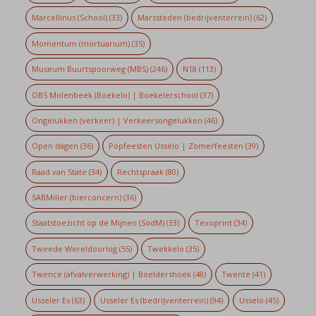
Marcellinus (School)
(33)
Marssteden (bedrijventerrein)
(62)
Momentum (mortuarium)
(35)
Museum Buurtspoorweg (MBS)
(246)
N18
(113)
OBS Molenbeek (Boekelo) | Boekelerschool
(37)
Ongelukken (verkeer) | Verkeersongelukken
(46)
Open dagen
(36)
Popfeesten Usselo | Zomerfeesten
(39)
Raad van State
(34)
Rechtspraak
(80)
SABMiller (bierconcern)
(36)
Staatstoezicht op de Mijnen (SodM)
(33)
Texoprint
(34)
Tweede Wereldoorlog
(55)
Twekkelo
(35)
Twence (afvalverwerking) | Boeldershoek
(48)
Twente
(41)
Usseler Es
(63)
Usseler Es (bedrijventerrein)
(94)
Usselo
(45)