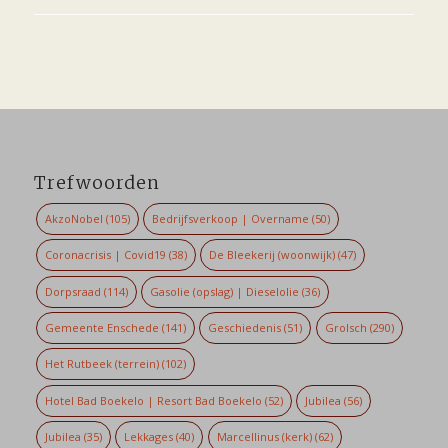
Trefwoorden
AkzoNobel
(105)
Bedrijfsverkoop | Overname
(50)
Coronacrisis | Covid19
(38)
De Bleekerij (woonwijk)
(47)
Dorpsraad
(114)
Gasolie (opslag) | Dieselolie
(36)
Gemeente Enschede
(141)
Geschiedenis
(51)
Grolsch
(290)
Het Rutbeek (terrein)
(102)
Hotel Bad Boekelo | Resort Bad Boekelo
(52)
Jubilea
(56)
Jubilea
(35)
Lekkages
(40)
Marcellinus (kerk)
(62)