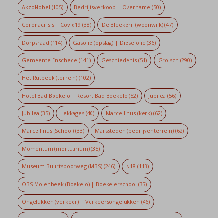
AkzoNobel
(105)
Bedrijfsverkoop | Overname
(50)
Coronacrisis | Covid19
(38)
De Bleekerij (woonwijk)
(47)
Dorpsraad
(114)
Gasolie (opslag) | Dieselolie
(36)
Gemeente Enschede
(141)
Geschiedenis
(51)
Grolsch
(290)
Het Rutbeek (terrein)
(102)
Hotel Bad Boekelo | Resort Bad Boekelo
(52)
Jubilea
(56)
Jubilea
(35)
Lekkages
(40)
Marcellinus (kerk)
(62)
Marcellinus (School)
(33)
Marssteden (bedrijventerrein)
(62)
Momentum (mortuarium)
(35)
Museum Buurtspoorweg (MBS)
(246)
N18
(113)
OBS Molenbeek (Boekelo) | Boekelerschool
(37)
Ongelukken (verkeer) | Verkeersongelukken
(46)