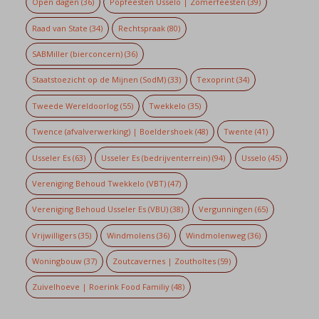
Open dagen
(36)
Popfeesten Usselo | Zomerfeesten
(39)
Raad van State
(34)
Rechtspraak
(80)
SABMiller (bierconcern)
(36)
Staatstoezicht op de Mijnen (SodM)
(33)
Texoprint
(34)
Tweede Wereldoorlog
(55)
Twekkelo
(35)
Twence (afvalverwerking) | Boeldershoek
(48)
Twente
(41)
Usseler Es
(63)
Usseler Es (bedrijventerrein)
(94)
Usselo
(45)
Vereniging Behoud Twekkelo (VBT)
(47)
Vereniging Behoud Usseler Es (VBU)
(38)
Vergunningen
(65)
Vrijwilligers
(35)
Windmolens
(36)
Windmolenweg
(36)
Woningbouw
(37)
Zoutcavernes | Zoutholtes
(59)
Zuivelhoeve | Roerink Food Familiy
(48)