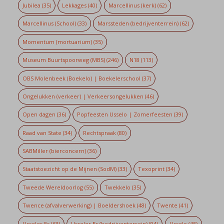
Jubilea
(35)
Lekkages
(40)
Marcellinus (kerk)
(62)
Marcellinus (School)
(33)
Marssteden (bedrijventerrein)
(62)
Momentum (mortuarium)
(35)
Museum Buurtspoorweg (MBS)
(246)
N18
(113)
OBS Molenbeek (Boekelo) | Boekelerschool
(37)
Ongelukken (verkeer) | Verkeersongelukken
(46)
Open dagen
(36)
Popfeesten Usselo | Zomerfeesten
(39)
Raad van State
(34)
Rechtspraak
(80)
SABMiller (bierconcern)
(36)
Staatstoezicht op de Mijnen (SodM)
(33)
Texoprint
(34)
Tweede Wereldoorlog
(55)
Twekkelo
(35)
Twence (afvalverwerking) | Boeldershoek
(48)
Twente
(41)
Usseler Es
(63)
Usseler Es (bedrijventerrein)
(94)
Usselo
(45)