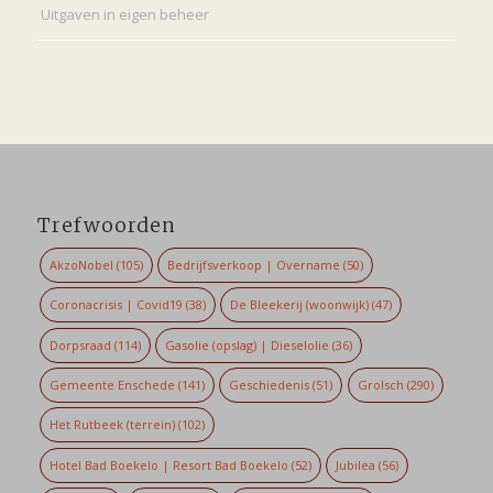
Uitgaven in eigen beheer
Trefwoorden
AkzoNobel
(105)
Bedrijfsverkoop | Overname
(50)
Coronacrisis | Covid19
(38)
De Bleekerij (woonwijk)
(47)
Dorpsraad
(114)
Gasolie (opslag) | Dieselolie
(36)
Gemeente Enschede
(141)
Geschiedenis
(51)
Grolsch
(290)
Het Rutbeek (terrein)
(102)
Hotel Bad Boekelo | Resort Bad Boekelo
(52)
Jubilea
(56)