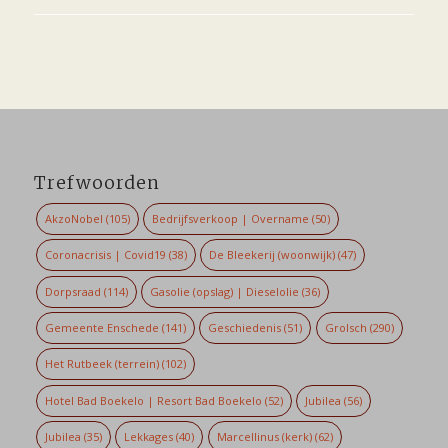
Trefwoorden
AkzoNobel
(105)
Bedrijfsverkoop | Overname
(50)
Coronacrisis | Covid19
(38)
De Bleekerij (woonwijk)
(47)
Dorpsraad
(114)
Gasolie (opslag) | Dieselolie
(36)
Gemeente Enschede
(141)
Geschiedenis
(51)
Grolsch
(290)
Het Rutbeek (terrein)
(102)
Hotel Bad Boekelo | Resort Bad Boekelo
(52)
Jubilea
(56)
Jubilea
(35)
Lekkages
(40)
Marcellinus (kerk)
(62)