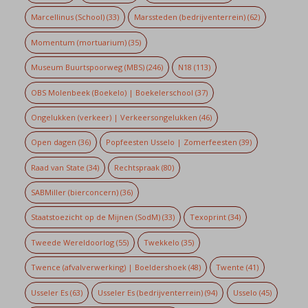
Marcellinus (School)
(33)
Marssteden (bedrijventerrein)
(62)
Momentum (mortuarium)
(35)
Museum Buurtspoorweg (MBS)
(246)
N18
(113)
OBS Molenbeek (Boekelo) | Boekelerschool
(37)
Ongelukken (verkeer) | Verkeersongelukken
(46)
Open dagen
(36)
Popfeesten Usselo | Zomerfeesten
(39)
Raad van State
(34)
Rechtspraak
(80)
SABMiller (bierconcern)
(36)
Staatstoezicht op de Mijnen (SodM)
(33)
Texoprint
(34)
Tweede Wereldoorlog
(55)
Twekkelo
(35)
Twence (afvalverwerking) | Boeldershoek
(48)
Twente
(41)
Usseler Es
(63)
Usseler Es (bedrijventerrein)
(94)
Usselo
(45)