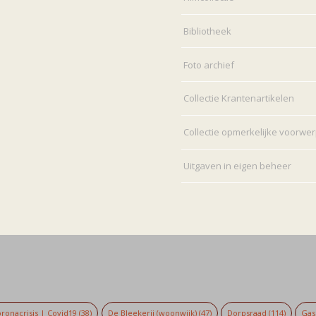
Bibliotheek
Foto archief
Collectie Krantenartikelen
Collectie opmerkelijke voorwe
Uitgaven in eigen beheer
ronacrisis | Covid19
(38)
De Bleekerij (woonwijk)
(47)
Dorpsraad
(114)
Gaso