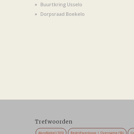
Buurtkring Usselo
Dorpsraad Boekelo
Trefwoorden
AkzoNobel
(105)
Bedrijfsverkoop | Overname
(50)
Co