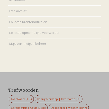
Bibliotheek
Foto archief
Collectie Krantenartikelen
Collectie opmerkelijke voorwerpen
Uitgaven in eigen beheer
Trefwoorden
AkzoNobel
(105)
Bedrijfsverkoop | Overname
(50)
Coronacrisis | Covid19
(38)
De Bleekerij (woonwijk)
(47)