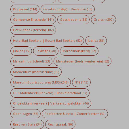
Dorpsraad
(114)
Gasolie (opslag) | Dieselolie
(36)
Gemeente Enschede
(141)
Geschiedenis
(51)
Grolsch
(290)
Het Rutbeek (terrein)
(102)
Hotel Bad Boekelo | Resort Bad Boekelo
(52)
Jubilea
(56)
Jubilea
(35)
Lekkages
(40)
Marcellinus (kerk)
(62)
Marcellinus (School)
(33)
Marssteden (bedrijventerrein)
(62)
Momentum (mortuarium)
(35)
Museum Buurtspoorweg (MBS)
(246)
N18
(113)
OBS Molenbeek (Boekelo) | Boekelerschool
(37)
Ongelukken (verkeer) | Verkeersongelukken
(46)
Open dagen
(36)
Popfeesten Usselo | Zomerfeesten
(39)
Raad van State
(34)
Rechtspraak
(80)