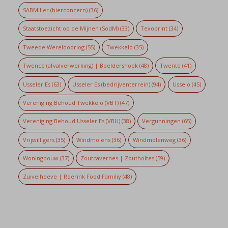
SABMiller (bierconcern)
(36)
Staatstoezicht op de Mijnen (SodM)
(33)
Texoprint
(34)
Tweede Wereldoorlog
(55)
Twekkelo
(35)
Twence (afvalverwerking) | Boeldershoek
(48)
Twente
(41)
Usseler Es
(63)
Usseler Es (bedrijventerrein)
(94)
Usselo
(45)
Vereniging Behoud Twekkelo (VBT)
(47)
Vereniging Behoud Usseler Es (VBU)
(38)
Vergunningen
(65)
Vrijwilligers
(35)
Windmolens
(36)
Windmolenweg
(36)
Woningbouw
(37)
Zoutcavernes | Zoutholtes
(59)
Zuivelhoeve | Roerink Food Familiy
(48)