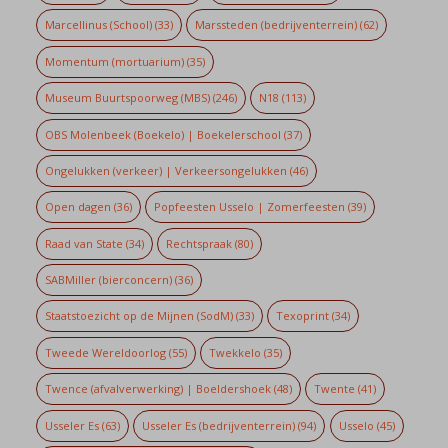
Marcellinus (School)
(33)
Marssteden (bedrijventerrein)
(62)
Momentum (mortuarium)
(35)
Museum Buurtspoorweg (MBS)
(246)
N18
(113)
OBS Molenbeek (Boekelo) | Boekelerschool
(37)
Ongelukken (verkeer) | Verkeersongelukken
(46)
Open dagen
(36)
Popfeesten Usselo | Zomerfeesten
(39)
Raad van State
(34)
Rechtspraak
(80)
SABMiller (bierconcern)
(36)
Staatstoezicht op de Mijnen (SodM)
(33)
Texoprint
(34)
Tweede Wereldoorlog
(55)
Twekkelo
(35)
Twence (afvalverwerking) | Boeldershoek
(48)
Twente
(41)
Usseler Es
(63)
Usseler Es (bedrijventerrein)
(94)
Usselo
(45)