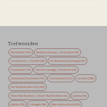
Trefwoorden
AkzoNobel
(105)
Bedrijfsverkoop | Overname
(50)
Coronacrisis | Covid19
(38)
De Bleekerij (woonwijk)
(47)
Dorpsraad
(114)
Gasolie (opslag) | Dieselolie
(36)
Gemeente Enschede
(141)
Geschiedenis
(51)
Grolsch
(290)
Het Rutbeek (terrein)
(102)
Hotel Bad Boekelo | Resort Bad Boekelo
(52)
Jubilea
(56)
Jubilea
(35)
Lekkages
(40)
Marcellinus (kerk)
(62)