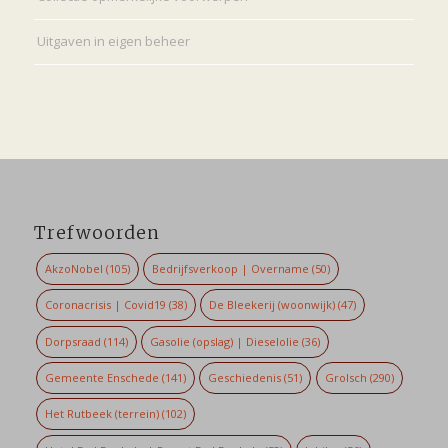
Uitgaven in eigen beheer
Trefwoorden
AkzoNobel
(105)
Bedrijfsverkoop | Overname
(50)
Coronacrisis | Covid19
(38)
De Bleekerij (woonwijk)
(47)
Dorpsraad
(114)
Gasolie (opslag) | Dieselolie
(36)
Gemeente Enschede
(141)
Geschiedenis
(51)
Grolsch
(290)
Het Rutbeek (terrein)
(102)