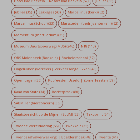
Hotel Bad Boekelo | Resort Bad Boekelo
(52)
Jubilea
(56)
Jubilea
(35)
Lekkages
(40)
Marcellinus (kerk)
(62)
Marcellinus (School)
(33)
Marssteden (bedrijventerrein)
(62)
Momentum (mortuarium)
(35)
Museum Buurtspoorweg (MBS)
(246)
N18
(113)
OBS Molenbeek (Boekelo) | Boekelerschool
(37)
Ongelukken (verkeer) | Verkeersongelukken
(46)
Open dagen
(36)
Popfeesten Usselo | Zomerfeesten
(39)
Raad van State
(34)
Rechtspraak
(80)
SABMiller (bierconcern)
(36)
Staatstoezicht op de Mijnen (SodM)
(33)
Texoprint
(34)
Tweede Wereldoorlog
(55)
Twekkelo
(35)
Twence (afvalverwerking) | Boeldershoek
(48)
Twente
(41)