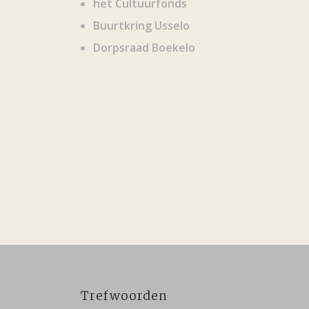
het Cultuurfonds
Buurtkring Usselo
Dorpsraad Boekelo
Trefwoorden