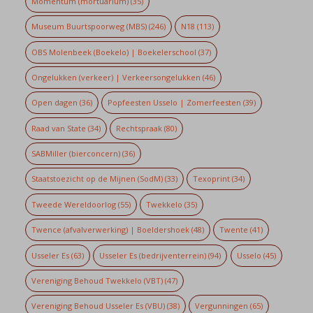
Momentum (mortuarium)
(35)
Museum Buurtspoorweg (MBS)
(246)
N18
(113)
OBS Molenbeek (Boekelo) | Boekelerschool
(37)
Ongelukken (verkeer) | Verkeersongelukken
(46)
Open dagen
(36)
Popfeesten Usselo | Zomerfeesten
(39)
Raad van State
(34)
Rechtspraak
(80)
SABMiller (bierconcern)
(36)
Staatstoezicht op de Mijnen (SodM)
(33)
Texoprint
(34)
Tweede Wereldoorlog
(55)
Twekkelo
(35)
Twence (afvalverwerking) | Boeldershoek
(48)
Twente
(41)
Usseler Es
(63)
Usseler Es (bedrijventerrein)
(94)
Usselo
(45)
Vereniging Behoud Twekkelo (VBT)
(47)
Vereniging Behoud Usseler Es (VBU)
(38)
Vergunningen
(65)