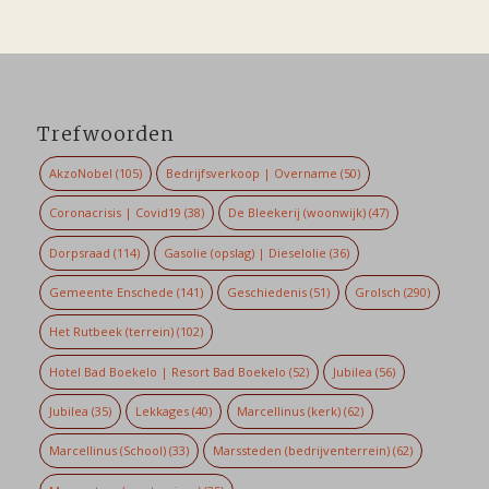
Trefwoorden
AkzoNobel
(105)
Bedrijfsverkoop | Overname
(50)
Coronacrisis | Covid19
(38)
De Bleekerij (woonwijk)
(47)
Dorpsraad
(114)
Gasolie (opslag) | Dieselolie
(36)
Gemeente Enschede
(141)
Geschiedenis
(51)
Grolsch
(290)
Het Rutbeek (terrein)
(102)
Hotel Bad Boekelo | Resort Bad Boekelo
(52)
Jubilea
(56)
Jubilea
(35)
Lekkages
(40)
Marcellinus (kerk)
(62)
Marcellinus (School)
(33)
Marssteden (bedrijventerrein)
(62)