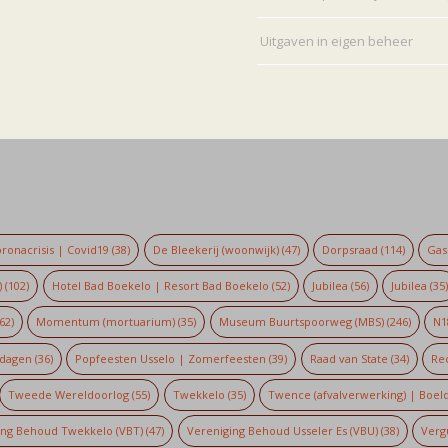
Uitgaven in eigen beheer
ronacrisis | Covid19
(38)
De Bleekerij (woonwijk)
(47)
Dorpsraad
(114)
Gaso
)
(102)
Hotel Bad Boekelo | Resort Bad Boekelo
(52)
Jubilea
(56)
Jubilea
(35
62)
Momentum (mortuarium)
(35)
Museum Buurtspoorweg (MBS)
(246)
N1
dagen
(36)
Popfeesten Usselo | Zomerfeesten
(39)
Raad van State
(34)
Re
Tweede Wereldoorlog
(55)
Twekkelo
(35)
Twence (afvalverwerking) | Boel
ing Behoud Twekkelo (VBT)
(47)
Vereniging Behoud Usseler Es (VBU)
(38)
Verg