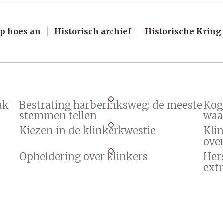
p hoes an
Historisch archief
Historische Kring
ak
Bestrating harberinksweg: de meeste
Kog
stemmen tellen
waa
Kiezen in de klinkerkwestie
Klin
ove
Opheldering over klinkers
Her
ext