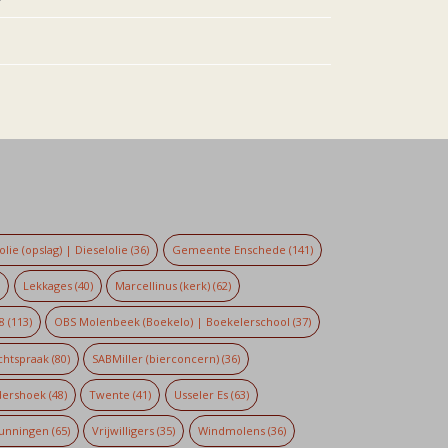
lie (opslag) | Dieselolie
(36)
Gemeente Enschede
(141)
)
Lekkages
(40)
Marcellinus (kerk)
(62)
8
(113)
OBS Molenbeek (Boekelo) | Boekelerschool
(37)
chtspraak
(80)
SABMiller (bierconcern)
(36)
dershoek
(48)
Twente
(41)
Usseler Es
(63)
unningen
(65)
Vrijwilligers
(35)
Windmolens
(36)