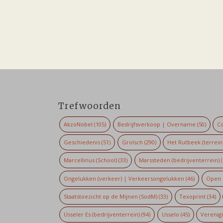
Trefwoorden
AkzoNobel
(105)
Bedrijfsverkoop | Overname
(50)
Co
Geschiedenis
(51)
Grolsch
(290)
Het Rutbeek (terrein
Marcellinus (School)
(33)
Marssteden (bedrijventerrein)
(
Ongelukken (verkeer) | Verkeersongelukken
(46)
Open 
Staatstoezicht op de Mijnen (SodM)
(33)
Texoprint
(34)
Usseler Es (bedrijventerrein)
(94)
Usselo
(45)
Verenig