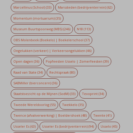
Marcellinus (School)
(33)
Marssteden (bedrijventerrein)
(62)
Momentum (mortuarium)
(35)
Museum Buurtspoorweg (MBS)
(246)
N18
(113)
OBS Molenbeek (Boekelo) | Boekelerschool
(37)
Ongelukken (verkeer) | Verkeersongelukken
(46)
Open dagen
(36)
Popfeesten Usselo | Zomerfeesten
(39)
Raad van State
(34)
Rechtspraak
(80)
SABMiller (bierconcern)
(36)
Staatstoezicht op de Mijnen (SodM)
(33)
Texoprint
(34)
Tweede Wereldoorlog
(55)
Twekkelo
(35)
Twence (afvalverwerking) | Boeldershoek
(48)
Twente
(41)
Usseler Es
(63)
Usseler Es (bedrijventerrein)
(94)
Usselo
(45)