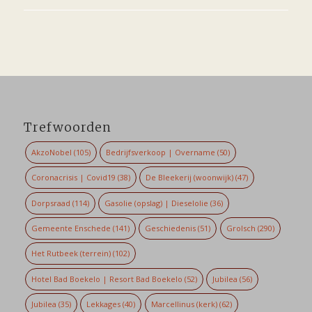
Trefwoorden
AkzoNobel
(105)
Bedrijfsverkoop | Overname
(50)
Coronacrisis | Covid19
(38)
De Bleekerij (woonwijk)
(47)
Dorpsraad
(114)
Gasolie (opslag) | Dieselolie
(36)
Gemeente Enschede
(141)
Geschiedenis
(51)
Grolsch
(290)
Het Rutbeek (terrein)
(102)
Hotel Bad Boekelo | Resort Bad Boekelo
(52)
Jubilea
(56)
Jubilea
(35)
Lekkages
(40)
Marcellinus (kerk)
(62)