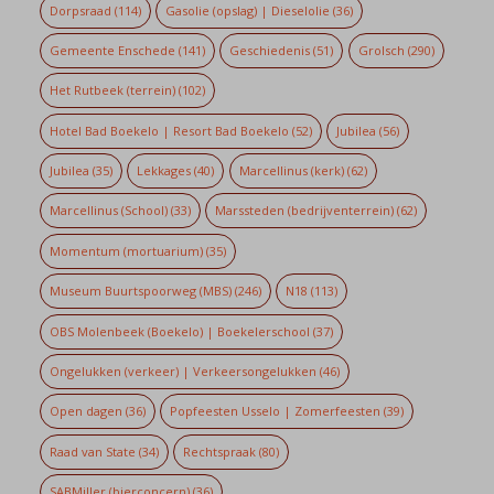
Dorpsraad
(114)
Gasolie (opslag) | Dieselolie
(36)
Gemeente Enschede
(141)
Geschiedenis
(51)
Grolsch
(290)
Het Rutbeek (terrein)
(102)
Hotel Bad Boekelo | Resort Bad Boekelo
(52)
Jubilea
(56)
Jubilea
(35)
Lekkages
(40)
Marcellinus (kerk)
(62)
Marcellinus (School)
(33)
Marssteden (bedrijventerrein)
(62)
Momentum (mortuarium)
(35)
Museum Buurtspoorweg (MBS)
(246)
N18
(113)
OBS Molenbeek (Boekelo) | Boekelerschool
(37)
Ongelukken (verkeer) | Verkeersongelukken
(46)
Open dagen
(36)
Popfeesten Usselo | Zomerfeesten
(39)
Raad van State
(34)
Rechtspraak
(80)
SABMiller (bierconcern)
(36)