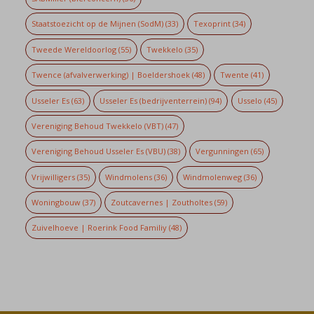
Staatstoezicht op de Mijnen (SodM)
(33)
Texoprint
(34)
Tweede Wereldoorlog
(55)
Twekkelo
(35)
Twence (afvalverwerking) | Boeldershoek
(48)
Twente
(41)
Usseler Es
(63)
Usseler Es (bedrijventerrein)
(94)
Usselo
(45)
Vereniging Behoud Twekkelo (VBT)
(47)
Vereniging Behoud Usseler Es (VBU)
(38)
Vergunningen
(65)
Vrijwilligers
(35)
Windmolens
(36)
Windmolenweg
(36)
Woningbouw
(37)
Zoutcavernes | Zoutholtes
(59)
Zuivelhoeve | Roerink Food Familiy
(48)