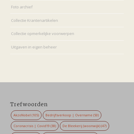
Foto archief
Collectie Krantenartikelen
Collectie opmerkelijke voorwerpen
Uitgaven in eigen beheer
Trefwoorden
AkzoNobel
(105)
Bedrijfsverkoop | Overname
(50)
Coronacrisis | Covid19
(38)
De Bleekerij (woonwijk)
(47)