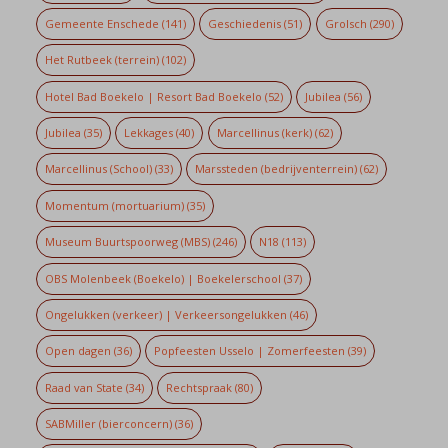
Gemeente Enschede
(141)
Geschiedenis
(51)
Grolsch
(290)
Het Rutbeek (terrein)
(102)
Hotel Bad Boekelo | Resort Bad Boekelo
(52)
Jubilea
(56)
Jubilea
(35)
Lekkages
(40)
Marcellinus (kerk)
(62)
Marcellinus (School)
(33)
Marssteden (bedrijventerrein)
(62)
Momentum (mortuarium)
(35)
Museum Buurtspoorweg (MBS)
(246)
N18
(113)
OBS Molenbeek (Boekelo) | Boekelerschool
(37)
Ongelukken (verkeer) | Verkeersongelukken
(46)
Open dagen
(36)
Popfeesten Usselo | Zomerfeesten
(39)
Raad van State
(34)
Rechtspraak
(80)
SABMiller (bierconcern)
(36)