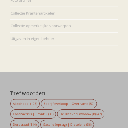
Foto archief
Collectie Krantenartikelen
Collectie opmerkelijke voorwerpen
Uitgaven in eigen beheer
Trefwoorden
AkzoNobel
(105)
Bedrijfsverkoop | Overname
(50)
Coronacrisis | Covid19
(38)
De Bleekerij (woonwijk)
(47)
Dorpsraad
(114)
Gasolie (opslag) | Dieselolie
(36)