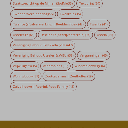
Staatstoezicht op de Mijnen (SodM)
(33)
Texoprint
(34)
Tweede Wereldoorlog
(55)
Twekkelo
(35)
Twence (afvalverwerking) | Boeldershoek
(48)
Twente
(41)
Usseler Es
(63)
Usseler Es (bedrijventerrein)
(94)
Usselo
(45)
Vereniging Behoud Twekkelo (VBT)
(47)
Vereniging Behoud Usseler Es (VBU)
(38)
Vergunningen
(65)
Vrijwilligers
(35)
Windmolens
(36)
Windmolenweg
(36)
Woningbouw
(37)
Zoutcavernes | Zoutholtes
(59)
Zuivelhoeve | Roerink Food Familiy
(48)