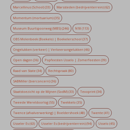
Marcellinus (School)
(33)
Marssteden (bedrijventerrein)
(62)
Momentum (mortuarium)
(35)
Museum Buurtspoorweg (MBS)
(246)
N18
(113)
OBS Molenbeek (Boekelo) | Boekelerschool
(37)
Ongelukken (verkeer) | Verkeersongelukken
(46)
Open dagen
(36)
Popfeesten Usselo | Zomerfeesten
(39)
Raad van State
(34)
Rechtspraak
(80)
SABMiller (bierconcern)
(36)
Staatstoezicht op de Mijnen (SodM)
(33)
Texoprint
(34)
Tweede Wereldoorlog
(55)
Twekkelo
(35)
Twence (afvalverwerking) | Boeldershoek
(48)
Twente
(41)
Usseler Es
(63)
Usseler Es (bedrijventerrein)
(94)
Usselo
(45)