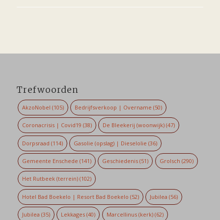
Trefwoorden
AkzoNobel
(105)
Bedrijfsverkoop | Overname
(50)
Coronacrisis | Covid19
(38)
De Bleekerij (woonwijk)
(47)
Dorpsraad
(114)
Gasolie (opslag) | Dieselolie
(36)
Gemeente Enschede
(141)
Geschiedenis
(51)
Grolsch
(290)
Het Rutbeek (terrein)
(102)
Hotel Bad Boekelo | Resort Bad Boekelo
(52)
Jubilea
(56)
Jubilea
(35)
Lekkages
(40)
Marcellinus (kerk)
(62)