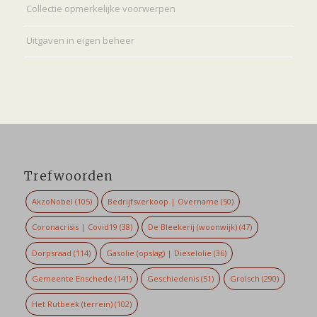
Collectie opmerkelijke voorwerpen
Uitgaven in eigen beheer
Trefwoorden
AkzoNobel
(105)
Bedrijfsverkoop | Overname
(50)
Coronacrisis | Covid19
(38)
De Bleekerij (woonwijk)
(47)
Dorpsraad
(114)
Gasolie (opslag) | Dieselolie
(36)
Gemeente Enschede
(141)
Geschiedenis
(51)
Grolsch
(290)
Het Rutbeek (terrein)
(102)