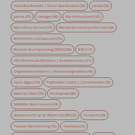
Hotel Bad Boekelo | Resort Bad Boekelo
(52)
Jubilea
(56)
Jubilea
(35)
Lekkages
(40)
Marcellinus (kerk)
(62)
Marcellinus (School)
(33)
Marssteden (bedrijventerrein)
(62)
Momentum (mortuarium)
(35)
Museum Buurtspoorweg (MBS)
(246)
N18
(113)
OBS Molenbeek (Boekelo) | Boekelerschool
(37)
Ongelukken (verkeer) | Verkeersongelukken
(46)
Open dagen
(36)
Popfeesten Usselo | Zomerfeesten
(39)
Raad van State
(34)
Rechtspraak
(80)
SABMiller (bierconcern)
(36)
Staatstoezicht op de Mijnen (SodM)
(33)
Texoprint
(34)
Tweede Wereldoorlog
(55)
Twekkelo
(35)